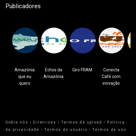
Publicadores
Amazônia
Echos da
Giro FRAM
Conecta
A
que eu
Amazônia
Café com
St
quero
inovação
Sobre nós •
Diretrizes •
Termos de upload •
Politica
de privacidade •
Termos do usuário •
Termos de uso